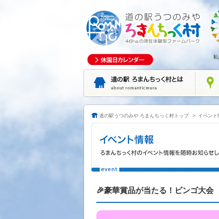
私
道の駅うつのみや ろまんちっく村トップ
>
イベント
🎉豪華賞品が当たる！ビンゴ大会