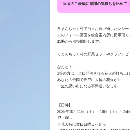
日頃のご愛顧に感謝の気持ちを込めて
ろまんちっく村で当日お買い物したレシート
ムのフォロ―画面を総合案内所に提示頂くと
15時
から引換開始します。
ろまんちっく村の野菜セットやクラフトビ
なんと！
1等の方は、当日開催される花火の打ち上げ
あなたの合図で夜空に大輪の花火が✨
一生の思い出になる事間違いなし👍
【日時】
2025年10月11日（土）・18日（土）・25
17：00～
※荒天時は翌日日曜日へ延期