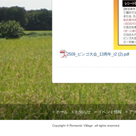
2509_ビンゴ大会_13周年_t2 (2).pdf
>
ホーム
>
お知らせ
>
イベント情報
>
ア
Copyright ® Romantic Village .all rights reserved.