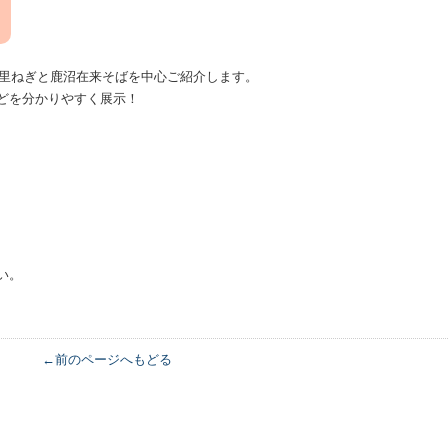
新里ねぎと鹿沼在来そばを中心ご紹介します。
どを分かりやすく展示！
い。
←前のページへもどる