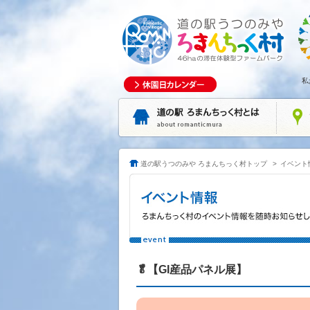
私
道の駅うつのみや ろまんちっく村トップ
>
イベント
🥬【GI産品パネル展】