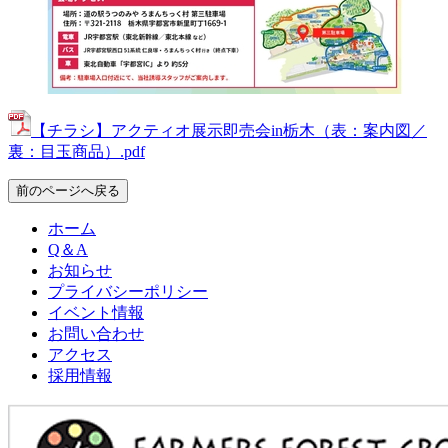
【チラシ】アクティオ展示即売会in栃木（表：案内図／
裏：目玉商品）.pdf
前のページへ戻る
ホーム
Q＆A
お知らせ
プライバシーポリシー
イベント情報
お問い合わせ
アクセス
採用情報