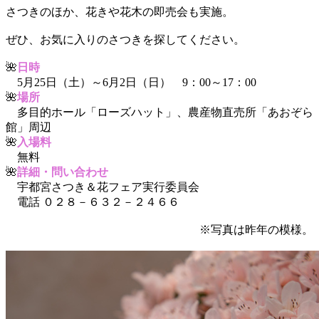
さつきのほか、花きや花木の即売会も実施。
ぜひ、お気に入りのさつきを探してください。
🌺
日時
5月25日（土）～6月2日（日） 9：00～17：00
🌺
場所
多目的ホール「ローズハット」、農産物直売所「あおぞら
館」周辺
🌺
入場料
無料
🌺
詳細・問い合わせ
宇都宮さつき＆花フェア実行委員会
電話 ０２８－６３２－２４６６
※写真は昨年の模様。