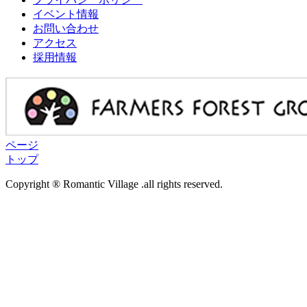
イベント情報
お問い合わせ
アクセス
採用情報
ページ
トップ
Copyright ® Romantic Village .all rights reserved.