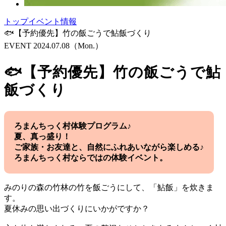
トップ
イベント情報
🐟【予約優先】竹の飯ごうで鮎飯づくり
EVENT
2024.07.08
（Mon.）
🐟【予約優先】竹の飯ごうで鮎
飯づくり
ろまんちっく村体験プログラム♪
夏、真っ盛り！
ご家族・お友達と、自然にふれあいながら楽しめる♪
ろまんちっく村ならではの体験イベント。
みのりの森の竹林の竹を飯ごうにして、「鮎飯」を炊きま
す。
夏休みの思い出づくりにいかがですか？