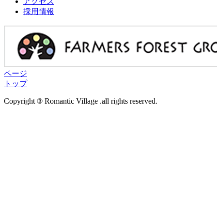
アクセス
採用情報
ページ
トップ
Copyright ® Romantic Village .all rights reserved.