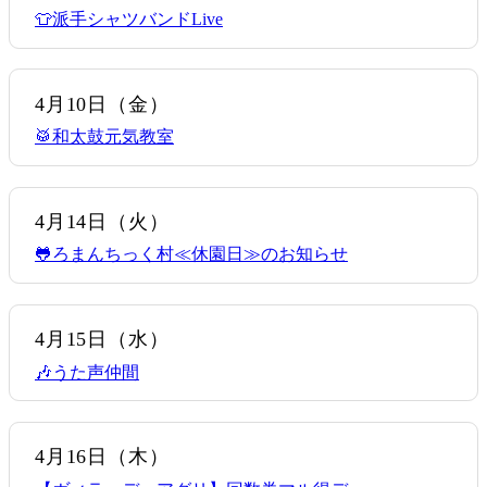
👕派手シャツバンドLive
4月10日
（金）
🥁和太鼓元気教室
4月14日
（火）
🐸ろまんちっく村≪休園日≫のお知らせ
4月15日
（水）
🎶うた声仲間
4月16日
（木）