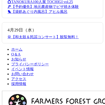
💍TANOKURA100人展 TOCHIGI vol.25
🍕【予約優先】地元農産物でピザ焼き体験
🐤【湯処あぐり内風呂】アヒル風呂
4月29日
（水）
🥁【和太鼓＆民謡コンサート】観覧無料！
ホーム
Q＆A
お知らせ
プライバシーポリシー
イベント情報
お問い合わせ
アクセス
採用情報