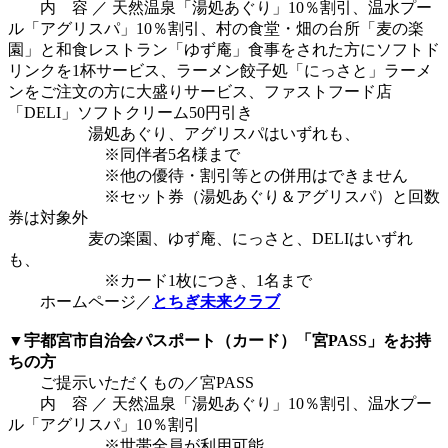
内 容 ／ 天然温泉「湯処あぐり」10％割引、温水プー
ル「アグリスパ」10％割引、村の食堂・畑の台所「麦の楽
園」と和食レストラン「ゆず庵」食事をされた方にソフトド
リンクを1杯サービス、ラーメン餃子処「にっさと」ラーメ
ンをご注文の方に大盛りサービス、ファストフード店
「DELI」ソフトクリーム50円引き
湯処あぐり、アグリスパはいずれも、
※同伴者5名様まで
※他の優待・割引等との併用はできません
※セット券（湯処あぐり＆アグリスパ）と回数
券は対象外
麦の楽園、ゆず庵、にっさと、DELIはいずれ
も、
※カード1枚につき、1名まで
ホームページ／
とちぎ未来クラブ
▼宇都宮市自治会パスポート（カード）「宮PASS」をお持
ちの方
ご提示いただくもの／宮PASS
内 容 ／ 天然温泉「湯処あぐり」10％割引、温水プー
ル「アグリスパ」10％割引
※世帯全員が利用可能