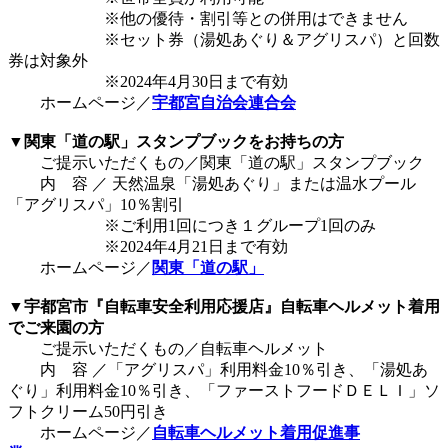
※他の優待・割引等との併用はできません
※セット券（湯処あぐり＆アグリスパ）と回数
券は対象外
※2024年4月30日まで有効
ホームページ／
宇都宮自治会連合会
▼関東「道の駅」スタンプブックをお持ちの方
ご提示いただくもの／関東「道の駅」スタンプブック
内 容 ／ 天然温泉「湯処あぐり」または温水プール
「アグリスパ」10％割引
※ご利用1回につき１グループ1回のみ
※2024年4月21日まで有効
ホームページ／
関東「道の駅」
▼宇都宮市『自転車安全利用応援店』自転車ヘルメット着用
でご来園の方
ご提示いただくもの／自転車ヘルメット
内 容 ／「アグリスパ」利用料金10％引き、「湯処あ
ぐり」利用料金10％引き、「ファーストフードＤＥＬＩ」ソ
フトクリーム50円引き
ホームページ／
自転車ヘルメット着用促進事