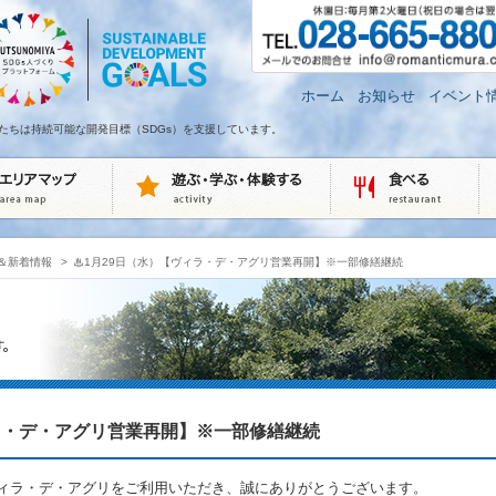
ホーム
お知らせ
イベント
たちは持続可能な開発目標（SDGs）を支援しています。
＆新着情報
>
♨1月29日（水）【ヴィラ・デ・アグリ営業再開】※一部修繕継続
ラ・デ・アグリ営業再開】※一部修繕継続
ィラ・デ・アグリをご利用いただき、誠にありがとうございます。