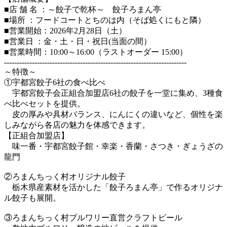
■店 舗 名 ：～餃子で乾杯～ 餃子ろまん亭
■場所 ：フードコートとちのは内（そば処くにもと隣）
■営業開始：2026年2月28日（土）
■営業日 ：金・土・日・祝日(当面の間）
■営業時間：10:00～16:00（ラストオーダー 15:00）
------------------------------------------------------------------------
～特徴～
①宇都宮餃子6社の食べ比べ
宇都宮餃子会正組合加盟店6社の餃子を一堂に集め、3種食
べ比べセットを提供。
皮の厚みや具材バランス、にんにくの違いなど、個性を楽
しみながら各店の魅力を体感できます。
【正組合加盟店】
味一番・宇都宮餃子館・幸楽・香蘭・さつき・ぎょうざの
龍門
②ろまんちっく村オリジナル餃子
栃木県産素材を活かした「餃子ろまん亭」で作るオリジナ
ル餃子も展開。
③ろまんちっく村ブルワリー直営クラフトビール